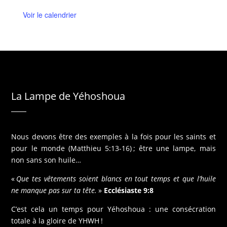
e
n
Voir le calendrier
a
v
a
n
t
La Lampe de Yéhoshoua
Nous devons être des exemples à la fois pour les saints et
pour le monde (Matthieu 5:13-16) ; être une lampe, mais
non sans son huile…
«
Que tes vêtements soient blancs en tout temps et que l’huile
ne manque pas sur ta tête.
»
Ecclésiaste 9:8
C’est cela un temps pour Yéhoshoua : une consécration
totale à la gloire de YHWH !