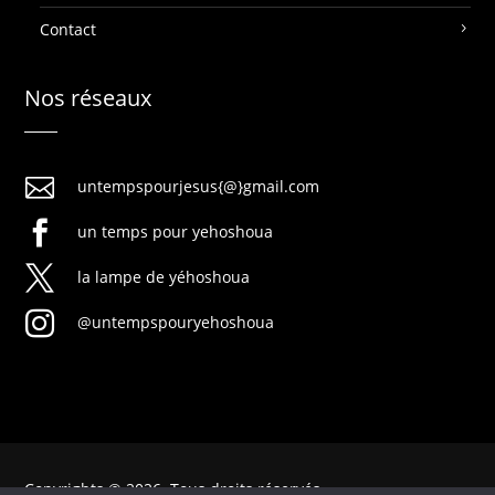
Contact
Nos réseaux

untempspourjesus{@}gmail.com

un temps pour yehoshoua

la lampe de yéhoshoua

@untempspouryehoshoua
Copyrights © 2026. Tous droits réservés