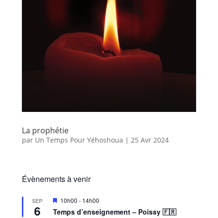
La prophétie
par
Un Temps Pour Yéhoshoua
|
25 Avr 2024
Évènements à venir
M
10h00
-
14h00
SEP
6
i
Temps d’enseignement – Poissy 🇫🇷
s