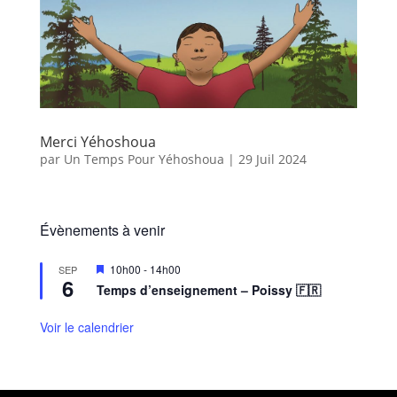
Merci Yéhoshoua
par
Un Temps Pour Yéhoshoua
|
29 Juil 2024
Évènements à venir
M
10h00
-
14h00
SEP
6
i
Temps d’enseignement – Poissy 🇫🇷
s
e
n
Voir le calendrier
a
v
a
n
t