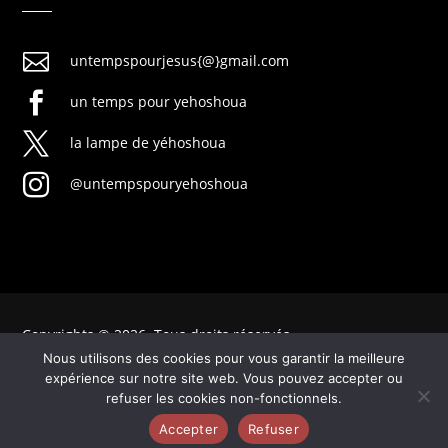

untempspourjesus{@}gmail.com

un temps pour yehoshoua

la lampe de yéhoshoua

@untempspouryehoshoua
Copyrights © 2026. Tous droits réservés
Nous utilisons des cookies pour vous garantir la meilleure
expérience sur notre site web. Vous pouvez accepter ou
refuser les cookies non-fonctionnels.
Mentions légales
|
Politique de confidentialité
Accepter
Refuser