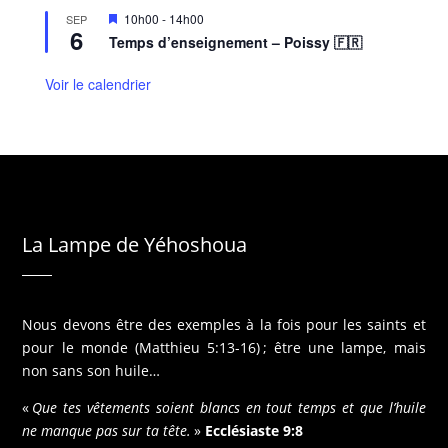
M
10h00
-
14h00
SEP
6
i
Temps d’enseignement – Poissy 🇫🇷
s
e
n
Voir le calendrier
a
v
a
n
t
La Lampe de Yéhoshoua
Nous devons être des exemples à la fois pour les saints et
pour le monde (Matthieu 5:13-16) ; être une lampe, mais
non sans son huile…
«
Que tes vêtements soient blancs en tout temps et que l’huile
ne manque pas sur ta tête.
»
Ecclésiaste 9:8