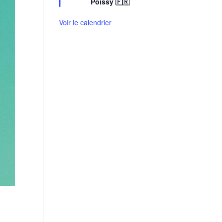
Poissy 🇫🇷
a
v
Voir le calendrier
a
n
t