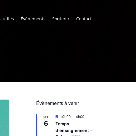
s utiles
Évènements
Soutenir
Contact
Évènements à venir
M
10h00
-
14h00
SEP
6
i
Temps
s
d’enseignement –
e
n