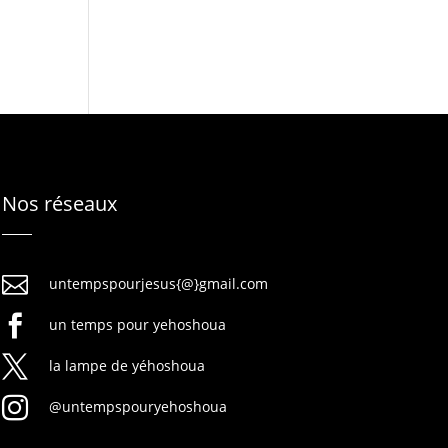
Nos réseaux

untempspourjesus{@}gmail.com

un temps pour yehoshoua

la lampe de yéhoshoua

@untempspouryehoshoua