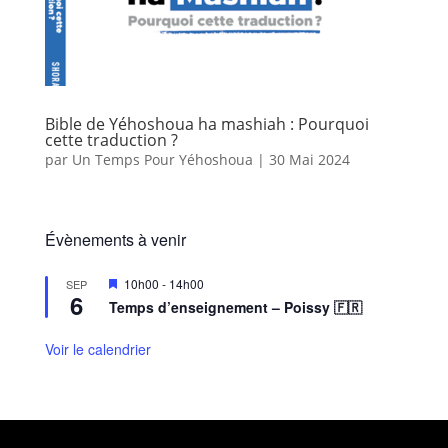
Bible de Yéhoshoua ha mashiah : Pourquoi
cette traduction ?
par
Un Temps Pour Yéhoshoua
|
30 Mai 2024
Évènements à venir
M
10h00
-
14h00
SEP
6
i
Temps d’enseignement – Poissy 🇫🇷
s
e
n
Voir le calendrier
a
v
a
n
t