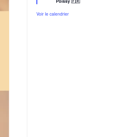
Poissy 🇫🇷
a
v
Voir le calendrier
a
n
t