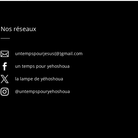
Nos réseaux

untempspourjesus{@}gmail.com

un temps pour yehoshoua

la lampe de yéhoshoua

@untempspouryehoshoua