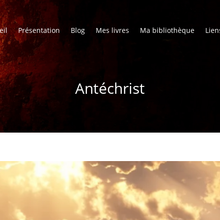
eil
Présentation
Blog
Mes livres
Ma bibliothèque
Lien
Antéchrist