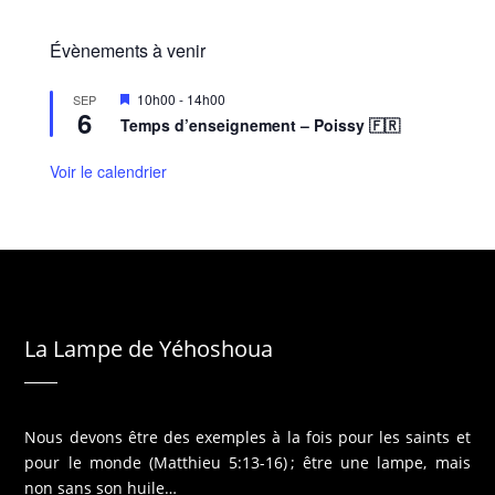
Évènements à venir
M
10h00
-
14h00
SEP
6
i
Temps d’enseignement – Poissy 🇫🇷
s
e
n
Voir le calendrier
a
v
a
n
t
La Lampe de Yéhoshoua
Nous devons être des exemples à la fois pour les saints et
pour le monde (Matthieu 5:13-16) ; être une lampe, mais
non sans son huile…