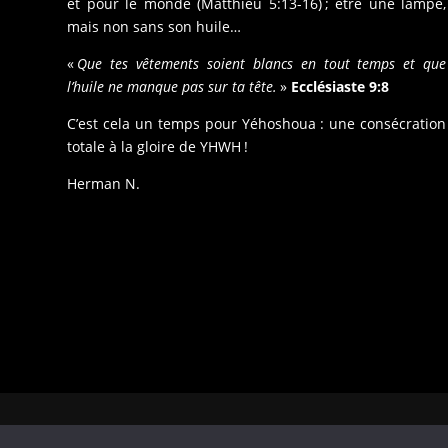
et pour le monde (Matthieu 5:13-16) ; être une lampe,
mais non sans son huile…
«
Que tes vêtements soient blancs en tout temps et que
l’huile ne manque pas sur ta tête.
»
Ecclésiaste 9:8
C’est cela un temps pour Yéhoshoua : une consécration
totale à la gloire de YHWH !
Herman N.
Copyrights © 2026. Tous droits réservés