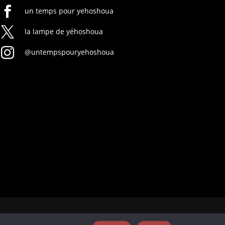

un temps pour yehoshoua

la lampe de yéhoshoua

@untempspouryehoshoua
Mentions légales
|
Politique de confidentialité