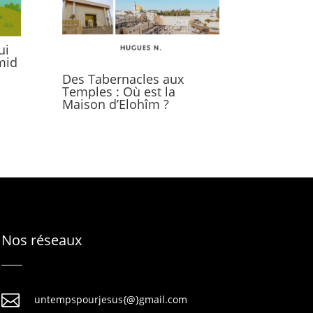
ui
lmid
Des Tabernacles aux
Temples : Où est la
Maison d’Elohîm ?
Nos réseaux

untempspourjesus{@}gmail.com