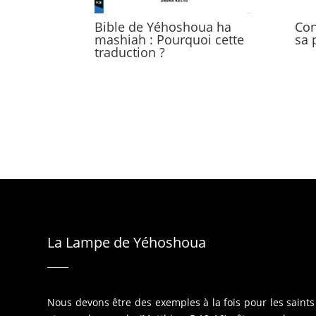
Bible de Yéhoshoua ha
Con
mashiah : Pourquoi cette
sa 
traduction ?
La Lampe de Yéhoshoua
Nous devons être des exemples à la fois pour les saints