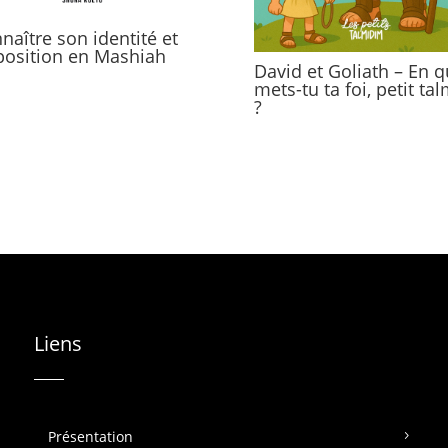
naître son identité et
position en Mashiah
David et Goliath – En q
mets-tu ta foi, petit ta
?
Liens
Présentation