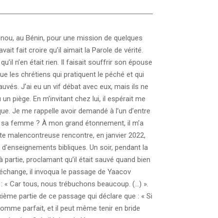
onou, au Bénin, pour une mission de quelques
it fait croire qu’il aimait la Parole de vérité.
u’il n’en était rien. Il faisait souffrir son épouse
ue les chrétiens qui pratiquent le péché et qui
és. J’ai eu un vif débat avec eux, mais ils ne
un piège. En m’invitant chez lui, il espérait me
ue. Je me rappelle avoir demandé à l’un d’entre
pait sa femme ? À mon grand étonnement, il m’a
ette malencontreuse rencontre, en janvier 2022,
d'enseignements bibliques. Un soir, pendant la
à partie, proclamant qu’il était sauvé quand bien
 échange, il invoqua le passage de Yaacov
dit : « Car tous, nous trébuchons beaucoup. (…) ».
xième partie de ce passage qui déclare que : « Si
omme parfait, et il peut même tenir en bride