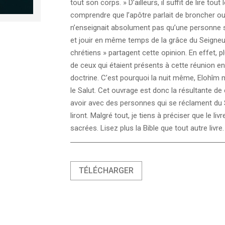
tout son corps. » D’ailleurs, il suffit de lire tou
comprendre que l’apôtre parlait de broncher ou
n’enseignait absolument pas qu’une personne s
et jouir en même temps de la grâce du Seigne
chrétiens » partagent cette opinion. En effet,
de ceux qui étaient présents à cette réunion e
doctrine. C’est pourquoi la nuit même, Elohîm m’
le Salut. Cet ouvrage est donc la résultante de
avoir avec des personnes qui se réclament du S
liront. Malgré tout, je tiens à préciser que le liv
sacrées. Lisez plus la Bible que tout autre livre.
TÉLÉCHARGER