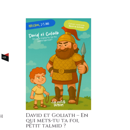
David et Goliath – En
h
qui mets-tu ta foi,
petit talmid ?