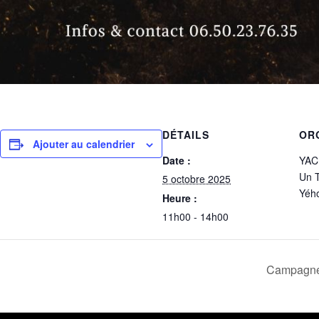
pp
ram
py
Partager
DÉTAILS
OR
Ajouter au calendrier
nk
Date :
YAC
Un 
5 octobre 2025
Yéh
Heure :
11h00 - 14h00
Campagne 