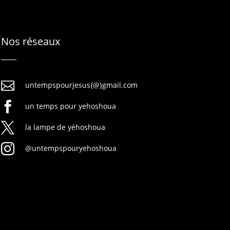
Nos réseaux

untempspourjesus{@}gmail.com

un temps pour yehoshoua

la lampe de yéhoshoua

@untempspouryehoshoua