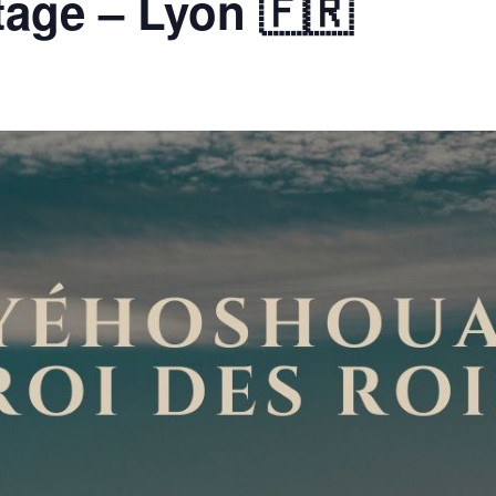
age – Lyon 🇫🇷