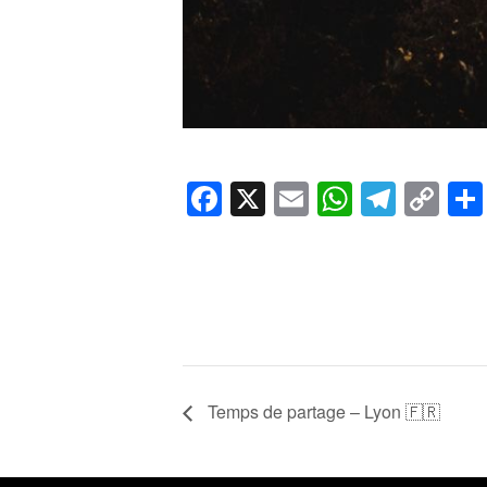
Facebook
X
Email
WhatsA
Teleg
Co
Li
Temps de partage – Lyon 🇫🇷