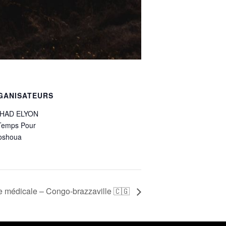
GANISATEURS
HAD ELYON
Temps Pour
oshoua
médicale – Congo-brazzaville 🇨🇬