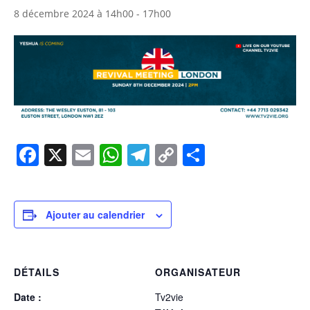
8 décembre 2024 à 14h00
-
17h00
Facebook
X
Email
WhatsApp
Telegram
Copy
Partager
Link
Ajouter au calendrier
DÉTAILS
ORGANISATEUR
Date :
Tv2vie