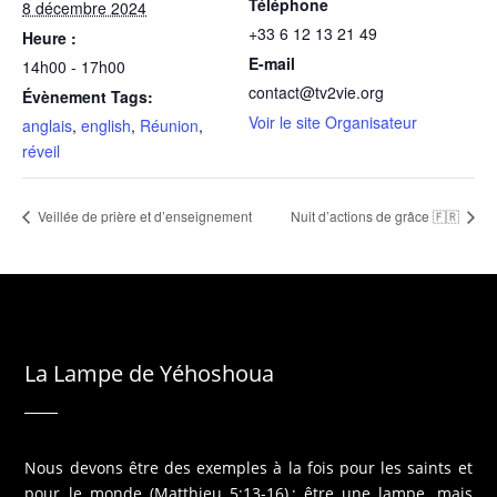
Téléphone
8 décembre 2024
+33 6 12 13 21 49
Heure :
E-mail
14h00 - 17h00
contact@tv2vie.org
Évènement Tags:
Voir le site Organisateur
anglais
,
english
,
Réunion
,
réveil
Veillée de prière et d’enseignement
Nuit d’actions de grâce 🇫🇷
La Lampe de Yéhoshoua
Nous devons être des exemples à la fois pour les saints et
pour le monde (Matthieu 5:13-16) ; être une lampe, mais