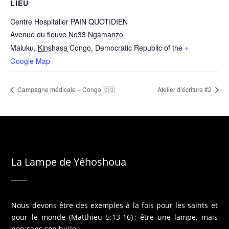
LIEU
Centre Hospitalier PAIN QUOTIDIEN
Avenue du fleuve No33 Ngamanzo
Maluku
,
Kinshasa
Congo, Democratic Republic of the
+
Google Map
Campagne médicale – Congo 🇨🇬
Atelier d’écriture #2
La Lampe de Yéhoshoua
Nous devons être des exemples à la fois pour les saints et
pour le monde (Matthieu 5:13-16) ; être une lampe, mais
non sans son huile…