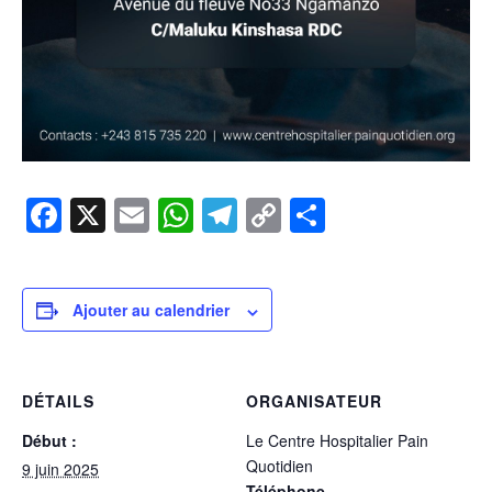
Facebook
X
Email
WhatsApp
Telegram
Copy
Partager
Link
Ajouter au calendrier
DÉTAILS
ORGANISATEUR
Début :
Le Centre Hospitalier Pain
Quotidien
9 juin 2025
Téléphone