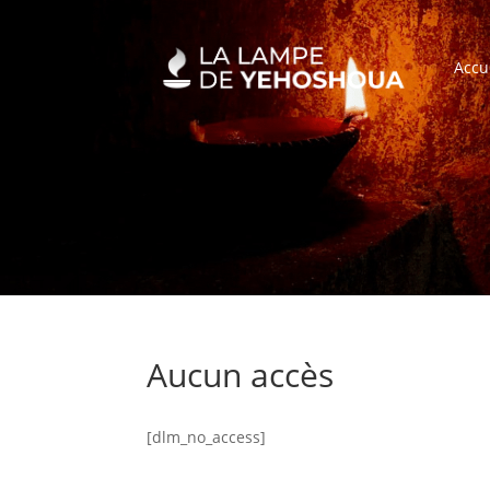
Accu
Aucun accès
[dlm_no_access]