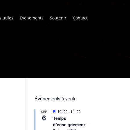
s utiles
Évènements
Soutenir
Contact
Évènements à venir
M
10h00
-
14h00
SEP
6
i
Temps
s
d’enseignement –
e
n