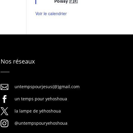
Poissy 🇫🇷
a
v
Voir le calendrier
a
n
t
Nos réseaux

untempspourjesus{@}gmail.com

un temps pour yehoshoua

la lampe de yéhoshoua

@untempspouryehoshoua